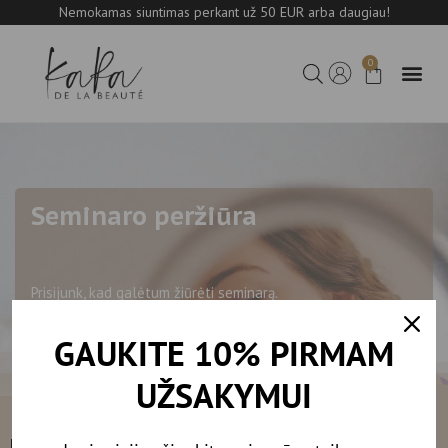
Nemokamas siuntimas perkant už 50 EUR arba daugiau!
0
Seminaro peržiūra
Prisijunk, kad galėtum žiūrėti seminarą.
GAUKITE 10% PIRMAM
UŽSAKYMUI
Kontaktai