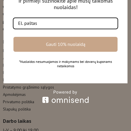
Ir pirmieji sužinokite apie mūsų taikomas
nuolaidas!
Klaipėda +37061112225
Mažeikiai +37044366790
karashop21@gmail.com
Žemaitijos 41-3 LT-89133, Mažeikiai
Naudingos nuorodos
Gauti 10% nuolaidą
Pradžia
Apie mus
*Nuolaidos nesumuojamos ir mokymams bei dovanų kuponams
Kontaktai
netaikomos
Pirkimo sąlygos
Lojalumo programa
Pristatymo grąžinimo sąlygos
Apmokėjimas
Privatumo politika
Slapukų politika
Darbo laikas
I-V – 9:00 iki 19:00