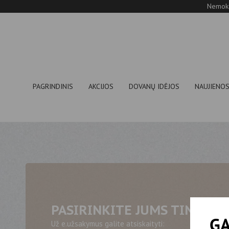
Nemoka
PAGRINDINIS
AKCIJOS
DOVANŲ IDĖJOS
NAUJIENO
PASIRINKITE JUMS TINKAM
GA
Už e.užsakymus galite atsiskaityti: