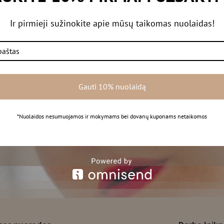
Ir pirmieji sužinokite apie mūsų taikomas nuolaidas!
kystę ir atsiimant e. užsakymą salone su savimi reikia turėti asmeny
Gauti 10% nuolaidą
urais su PVM.
*Nuolaidos nesumuojamos ir mokymams bei dovanų kuponams netaikomos
et kuriuos kursus gaunate nuolaidos kodą.