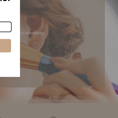
bę patvirtinantį dokumentą.