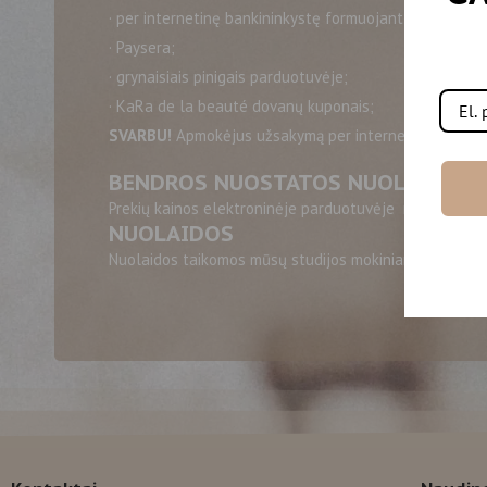
· per internetinę bankininkystę formuojant užsakymą;
· Paysera;
· grynaisiais pinigais parduotuvėje;
· KaRa de la beauté dovanų kuponais;
SVARBU!
Apmokėjus užsakymą per internetinę bankinin
BENDROS NUOSTATOS NUOLAIDOS
Prekių kainos elektroninėje parduotuvėje nurodytos e
NUOLAIDOS
Nuolaidos taikomos mūsų studijos mokiniams, baigus b