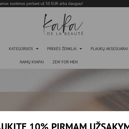
mas siuntimas perkant už 50 EUR arba daugiau!
S
KATEGORIJOS
PREKĖS ŽENKLAI
PLAUKŲ AKSESUARAI
NAMŲ KVAPAI
ZEW FOR MEN
IAUSIĄ MOKĖJIMO BŪDĄ
UKITE 10% PIRMAM UŽSAKY