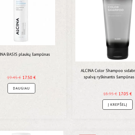
INA BASIS plaukų šampūnas
ALCINA Color Shampoo sidabri
spalvą ryškinantis šampūnas
19.45
€
17.50
€
DAUGIAU
18.95
€
17.05
€
Į KREPŠELĮ