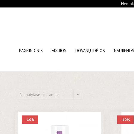
Nemoka
PAGRINDINIS
AKCIJOS
DOVANŲ IDĖJOS
NAUJIENO
Numatytasis rikiavimas
-10%
-10%