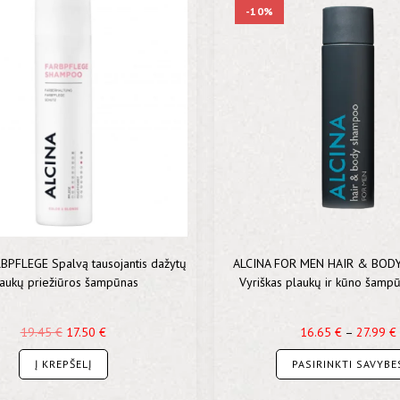
-10%
BPFLEGE Spalvą tausojantis dažytų
ALCINA FOR MEN HAIR & BO
aukų priežiūros šampūnas
Vyriškas plaukų ir kūno šamp
19.45
€
17.50
€
16.65
€
–
27.99
€
Į KREPŠELĮ
PASIRINKTI SAVYBE