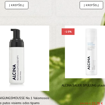
Į KREPŠELĮ
Į KREPŠELĮ
-10%
ALCINA SAUER SPULUNG plauk
INIGUNGSMOUSSE No.1 Valomosios
o putos visiems odos tipams
24.20
€
21.78
€