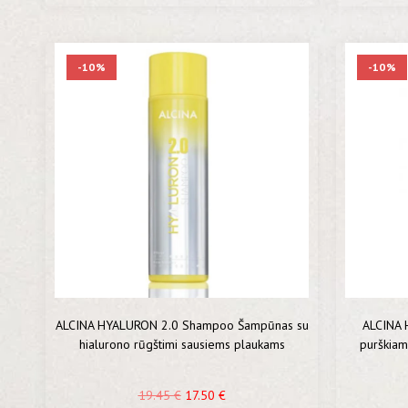
-10%
-10%
ALCINA HYALURON 2.0 Shampoo Šampūnas su
ALCINA 
hialurono rūgštimi sausiems plaukams
purškiam
19.45
€
17.50
€