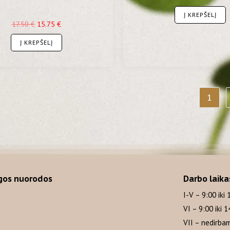
Į KREPŠELĮ
17.50
€
15.75
€
Į KREPŠELĮ
1
gos nuorodos
Darbo laika
I-V – 9:00 iki 
VI – 9:00 iki 1
VII – nedirba