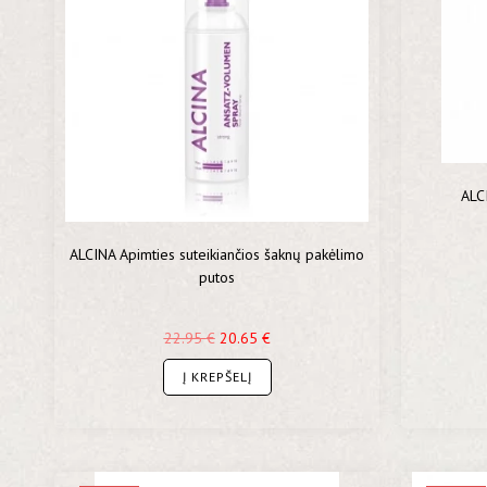
ALC
ALCINA Apimties suteikiančios šaknų pakėlimo
putos
22.95
€
20.65
€
Į KREPŠELĮ