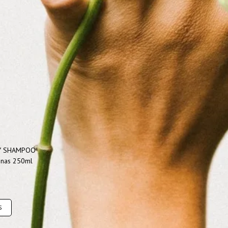
DY SHAMPOO
ūnas 250ml
S