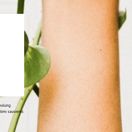
pulung
štimi sausiems