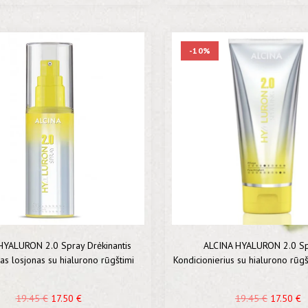
-10%
HYALURON 2.0 Spray Drėkinantis
ALCINA HYALURON 2.0 S
as losjonas su hialurono rūgštimi
Kondicionierius su hialurono rūg
plaukams
19.45
€
17.50
€
19.45
€
17.50
€