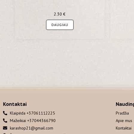
2.30
€
DAUGIAU
Kontaktai
Naudin
Klaipėda +37061112225
Pradžia
Mažeikiai +37044366790
Apie mus
karashop21@gmail.com
Kontaktai