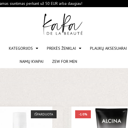
mas siuntimas perkant už 50 EUR arba daugiau!
S
KATEGORIJOS
PREKĖS ŽENKLAI
PLAUKŲ AKSESUARAI
NAMŲ KVAPAI
ZEW FOR MEN
IŠPARDUOTA
-10%