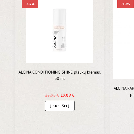
-13%
-10%
ALCINA CONDITIONING SHINE plaukų kremas,
50 ml
ALCINA FAR
pl
22.95
€
19.89
€
Į KREPŠELĮ