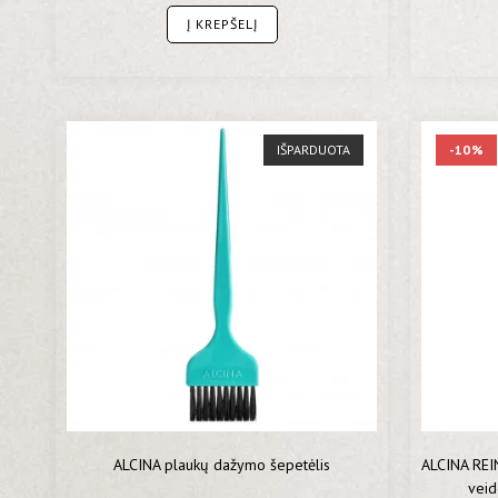
Į KREPŠELĮ
IŠPARDUOTA
-10%
ALCINA plaukų dažymo šepetėlis
ALCINA RE
veid