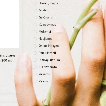
Dovanų Idėjos
Grožiui
Gyvūnams
Išpardavimas
Mokymai
Naujienos
Online Mokymai
Paul Mitchell
nis plaukų
Plaukų Priežiūra
 (200 ml)
TOP Produktai
Vaikams
Vyrams