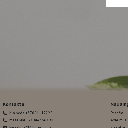
Kontaktai
Naudin
Klaipėda +37061112225
Pradžia
Mažeikiai +37044366790
Apie mus
karashop21@gmail.com
Kontaktai