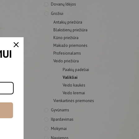
Dovanų Idėjos
Grožiui
Antakių priežiūra
Blakstienų priežiūra
Kūno priežiūra
Makiažo priemonės
MUI
Profesionalams
Veido priežiūra
Paakių padeliai
Valikliai
Veido kaukės
Veido kremai
Vienkartinės priemonės
Gyvūnams
Išpardavimas
Mokymai
Naujienos