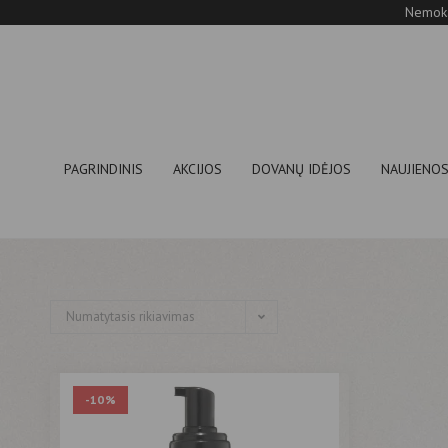
Nemoka
PAGRINDINIS
AKCIJOS
DOVANŲ IDĖJOS
NAUJIENO
Numatytasis rikiavimas
-10%