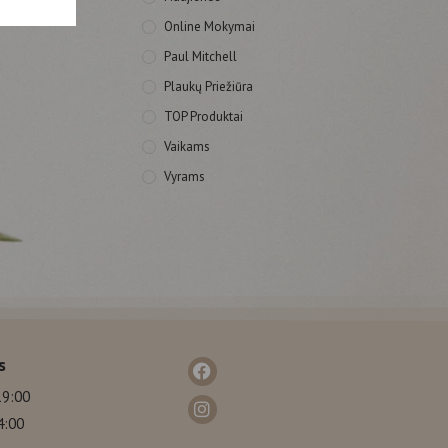
Online Mokymai
Paul Mitchell
Plaukų Priežiūra
TOP Produktai
Vaikams
Vyrams
s
19:00
4:00