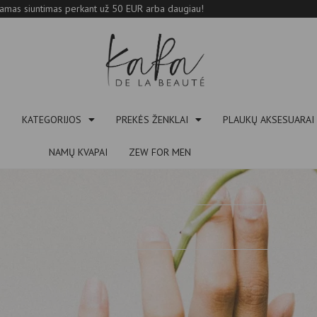
mas siuntimas perkant už 50 EUR arba daugiau!
S
KATEGORIJOS
PREKĖS ŽENKLAI
PLAUKŲ AKSESUARAI
NAMŲ KVAPAI
ZEW FOR MEN