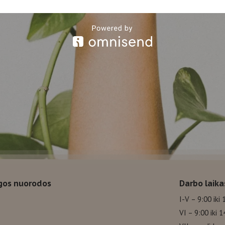
gos nuorodos
Darbo laika
I-V – 9:00 iki 
VI – 9:00 iki 1