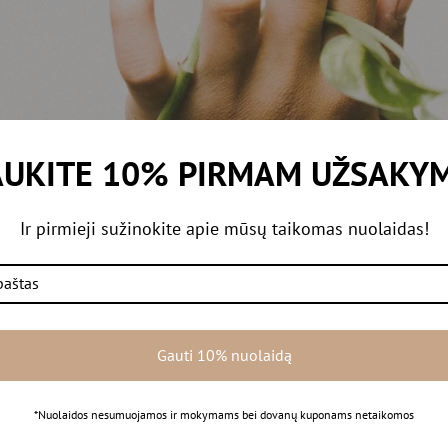
UKITE 10% PIRMAM UŽSAKY
Ir pirmieji sužinokite apie mūsų taikomas nuolaidas!
Gauti 10% nuolaidą
*Nuolaidos nesumuojamos ir mokymams bei dovanų kuponams netaikomos