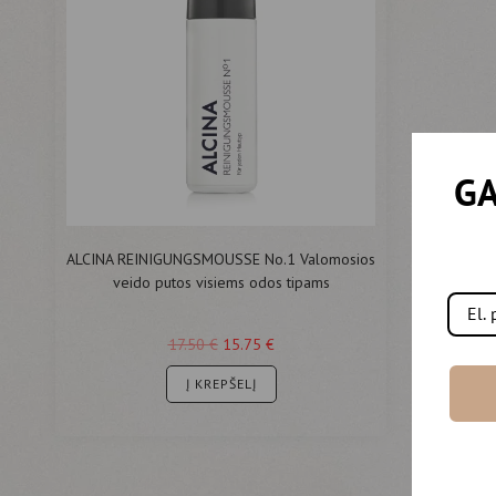
GA
ALCINA REINIGUNGSMOUSSE No.1 Valomosios
veido putos visiems odos tipams
17.50
€
15.75
€
Į KREPŠELĮ