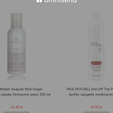
Mitchell Awapuhi Wild Ginger
PAUL MITCHELL Hot Off The P
 plaukų formavimo putos 200 ml.
karščio saugantis modeliavim
41.95
€
47.95
€