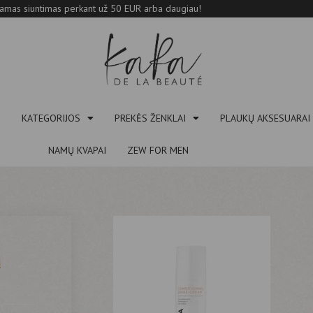
mas siuntimas perkant už 50 EUR arba daugiau!
S
KATEGORIJOS
PREKĖS ŽENKLAI
PLAUKŲ AKSESUARAI
NAMŲ KVAPAI
ZEW FOR MEN
ų