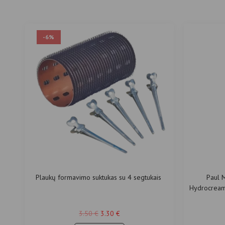
-6%
Plaukų formavimo suktukas su 4 segtukais
Paul 
Hydrocream
3.50
€
3.30
€