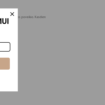
mingo aplinkos poveikio. Kasdien
MUI
s