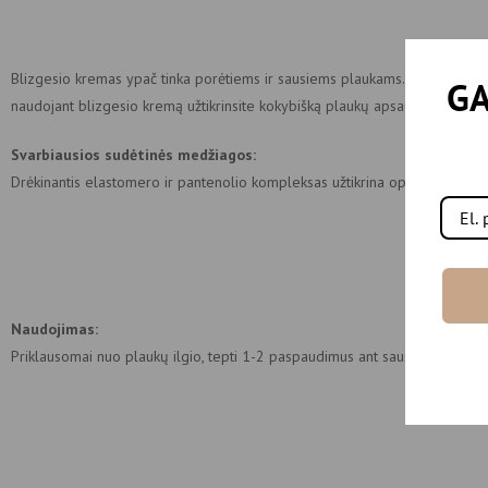
Blizgesio kremas ypač tinka porėtiems ir sausiems plaukams. Švelnios te
GA
naudojant blizgesio kremą užtikrinsite kokybišką plaukų apsaugą, intensyvų
Svarbiausios sudėtinės medžiagos:
Drėkinantis elastomero ir pantenolio kompleksas užtikrina optimalų drėgmės
Naudojimas:
Priklausomai nuo plaukų ilgio, tepti 1-2 paspaudimus ant sausų plaukų per v