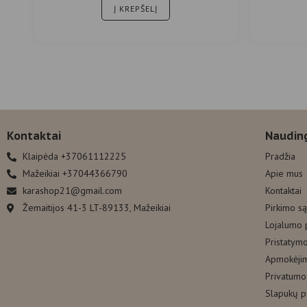
Į KREPŠELĮ
Kontaktai
Naudin
Klaipėda +37061112225
Pradžia
Mažeikiai +37044366790
Apie mus
karashop21@gmail.com
Kontaktai
Žemaitijos 41-3 LT-89133, Mažeikiai
Pirkimo s
Lojalumo
Pristatym
Apmokėji
Privatumo 
Slapukų po