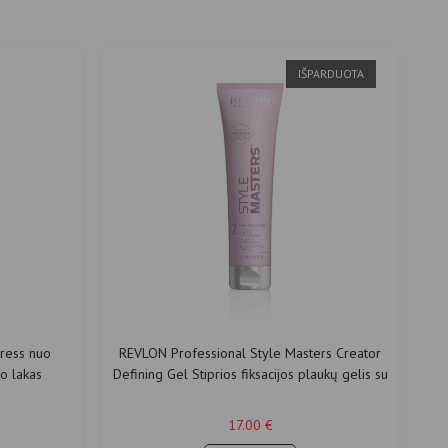
IŠPARDUOTA
ress nuo
REVLON Professional Style Masters Creator
o lakas
Defining Gel Stiprios fiksacijos plaukų gelis su
žvilgesiu 150ml
17.00
€