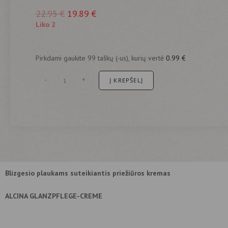
22.95
€
19.89
€
Liko 2
Pirkdami gaukite 99 taškų (-us), kurių vertė
0.99
€
-
+
Į KREPŠELĮ
Blizgesio plaukams suteikiantis priežiūros kremas
ALCINA GLANZPFLEGE-CREME