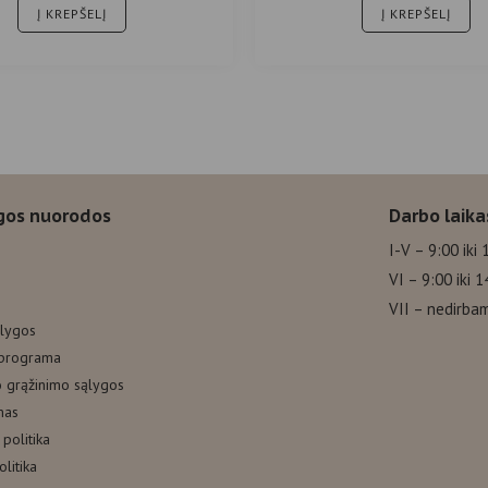
Į KREPŠELĮ
Į KREPŠELĮ
gos nuorodos
Darbo laika
I-V – 9:00 iki 
VI – 9:00 iki 1
VII – nedirba
ąlygos
 programa
o grąžinimo sąlygos
mas
politika
litika