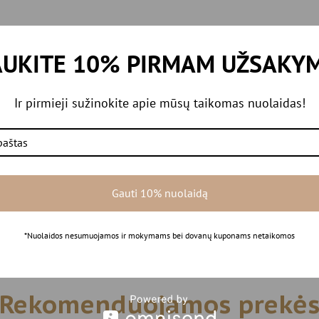
kstūros priemonė iš karto regeneruoja plaukus ir sukuria apsaugą nuo kenks
UKITE 10% PIRMAM UŽSAKY
 žvilgesį bei išvengsite įsielektrinimo. Priežiūra 4 / Drėgmė 7.
Ir pirmieji sužinokite apie mūsų taikomas nuolaidas!
 balansą. Plaukui identiški kviečių proteinai lygina plaukų struktūrą.
Gauti 10% nuolaidą
isą ilgį iki pat galiukų. Neišskalauti.
*Nuolaidos nesumuojamos ir mokymams bei dovanų kuponams netaikomos
Rekomenduojamos prekė