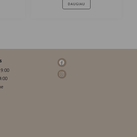
DAUGIAU
s
19:00
4:00
me