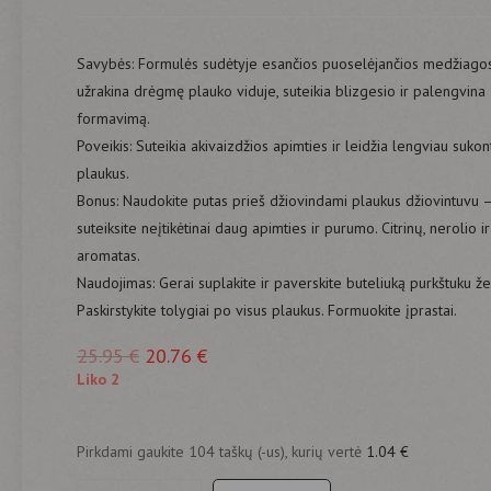
Savybės: Formulės sudėtyje esančios puoselėjančios medžiago
užrakina drėgmę plauko viduje, suteikia blizgesio ir palengvina
formavimą.
Poveikis: Suteikia akivaizdžios apimties ir leidžia lengviau sukont
plaukus.
Bonus: Naudokite putas prieš džiovindami plaukus džiovintuvu –
suteiksite neįtikėtinai daug apimties ir purumo. Citrinų, nerolio ir
aromatas.
Naudojimas: Gerai suplakite ir paverskite buteliuką purkštuku ž
Paskirstykite tolygiai po visus plaukus. Formuokite įprastai.
25.95
€
20.76
€
Liko 2
Pirkdami gaukite 104 taškų (-us), kurių vertė
1.04
€