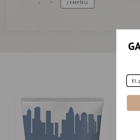
-
+
Į KREPŠELĮ
GA
-10%