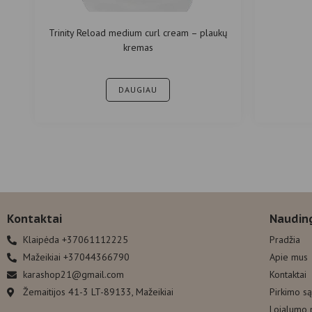
Trinity Reload medium curl cream – plaukų
kremas
DAUGIAU
Kontaktai
Naudin
Klaipėda +37061112225
Pradžia
Mažeikiai +37044366790
Apie mus
karashop21@gmail.com
Kontaktai
Žemaitijos 41-3 LT-89133, Mažeikiai
Pirkimo s
Lojalumo