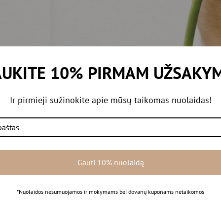
UKITE 10% PIRMAM UŽSAKY
Ir pirmieji sužinokite apie mūsų taikomas nuolaidas!
Rekomenduojamos prekė
Gauti 10% nuolaidą
IŠ
*Nuolaidos nesumuojamos ir mokymams bei dovanų kuponams netaikomos