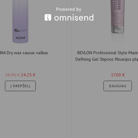
INA Dry wax sausas vaškas
REVLON Professional Style Mast
Defining Gel Stiprios fiksacijos pl
žvilgesiu 150ml
26.95
€
24.25
€
17.00
€
Į KREPŠELĮ
DAUGIAU