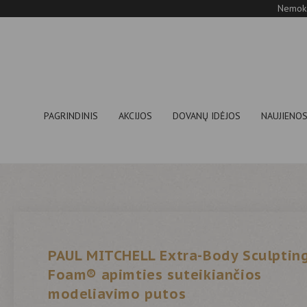
Nemoka
PAGRINDINIS
AKCIJOS
DOVANŲ IDĖJOS
NAUJIENO
PAUL MITCHELL Extra-Body Sculptin
Foam® apimties suteikiančios
modeliavimo putos