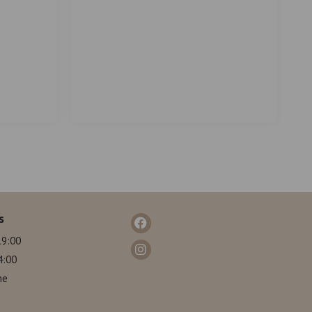
s
19:00
4:00
me