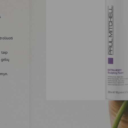
s
roliuoti
 taip
 gėlių
emyn.