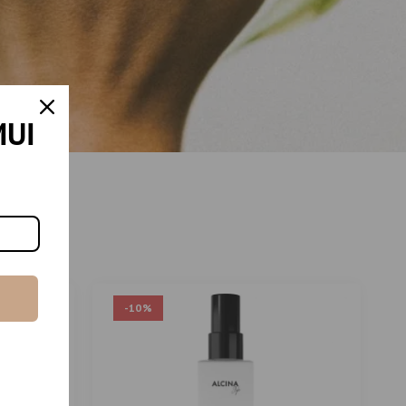
MUI
s
PARDUOTA
-10%