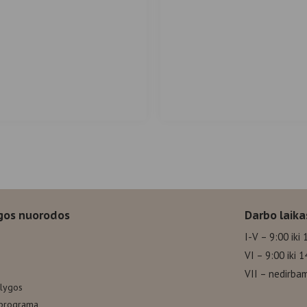
gos nuorodos
Darbo laika
I-V – 9:00 iki 
VI – 9:00 iki 1
VII – nedirba
ąlygos
 programa