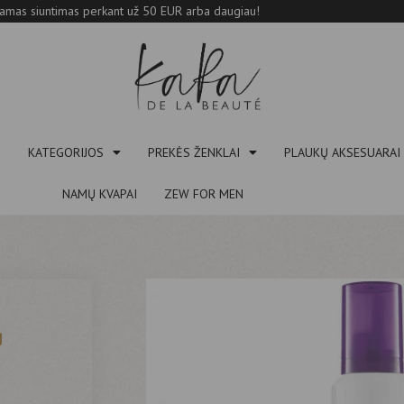
mas siuntimas perkant už 50 EUR arba daugiau!
S
KATEGORIJOS
PREKĖS ŽENKLAI
PLAUKŲ AKSESUARAI
NAMŲ KVAPAI
ZEW FOR MEN
g