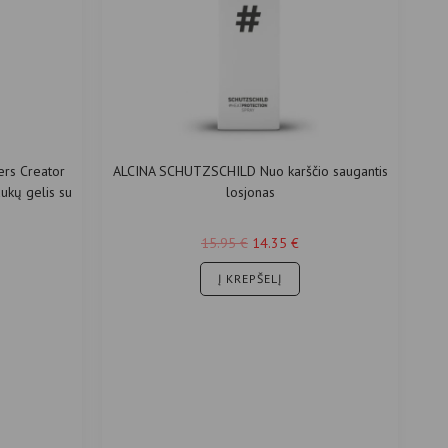
ers Creator
ALCINA SCHUTZSCHILD Nuo karščio saugantis
aukų gelis su
losjonas
15.95
€
14.35
€
Į KREPŠELĮ