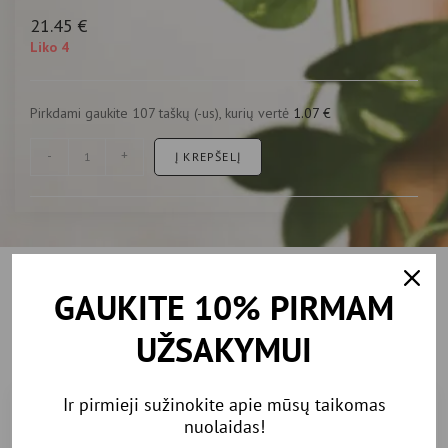
21.45
€
Liko 4
Pirkdami gaukite 107 taškų (-us), kurių vertė
1.07
€
-
+
Į KREPŠELĮ
Rekomenduojamos
GAUKITE 10% PIRMAM
prekės
UŽSAKYMUI
Ir pirmieji sužinokite apie mūsų taikomas
nuolaidas!