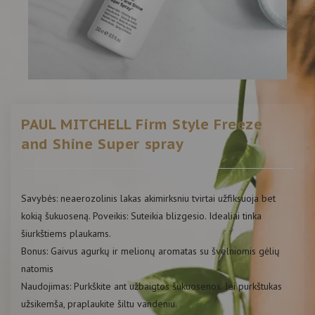
PAUL MITCHELL Firm Style Freeze
and Shine Super spray
Savybės: neaerozolinis lakas akimirksniu tvirtai užfiksuoja bet
kokią šukuoseną. Poveikis: Suteikia blizgesio. Idealiai tinka
šiurkštiems plaukams.
Bonus: Gaivus agurkų ir melionų aromatas su švelniomis gėlių
natomis
Naudojimas: Purkškite ant užbaigtos šukuosenos. Jei purkštukas
užsikemša, praplaukite šiltu vandeniu.