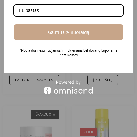
Gauti 10% nuolaidą
PAUL MITCHELL Baby Don‘t
REVLON drėkinančių priemonių
*Nuolaidos nesumuojamos ir mokymams bei dovanų kuponams
Cry Shampoo Vaikiškas akių
rinkinys
netaikomos
nedirginantis šampūnas Baby
Don’t Cry®
11.95
€
–
32.95
€
40.00
€
PASIRINKTI SAVYBES
Į KREPŠELĮ
IŠPARDUOTA
-10%