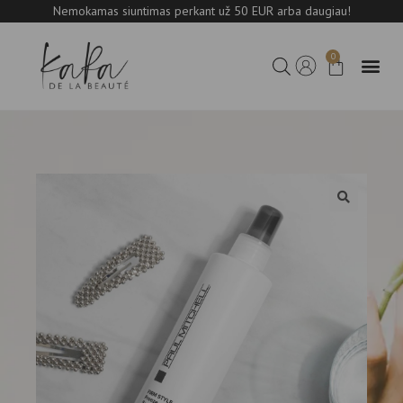
Nemokamas siuntimas perkant už 50 EUR arba daugiau!
0