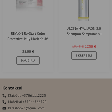
ALCINA HYALURON 2.0
REVLON Re/Start Color
Shampoo Šampūnas su
Protective Jelly Mask Kaukė
hialurono rūgštimi sausiems
plaukams 200 ml
plaukams
19.45
€
17.50
€
25.00
€
Į KREPŠELĮ
DAUGIAU
Kontaktai
Klaipėda +37061112225
Mažeikiai +37044366790
karashop21@gmail.com