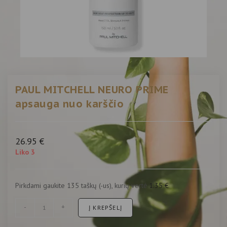
PAUL MITCHELL NEURO PRIME
apsauga nuo karščio
26.95
€
Liko 3
Pirkdami gaukite 135 taškų (-us), kurių vertė
1.35
€
-
+
Į KREPŠELĮ