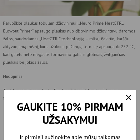
Paruoškite plaukus tobulam džiovinimui! „Neuro Prime HeatCTRL
Blowout Primer“ apsaugo plaukus nuo džiovinimo džiovintuvu daromos
žalos, naudodamas „HeatCTRL“ technologiją – mūsų išskirtinį karščiu
aktyvuojamą mišinį, kuris užtikrina pažangią terminę apsaugą iki 232 °C,
kad galėtumėte mėgautis formavimo galia ir glotniais, žvilgančiais
plaukais be jokios žalos.
Nudojimas:
Tepkite ant drėgnų plaukų. Plaukus išdžiovinkite džiovintuvu ir
formuokite kaip įprastai.
GAUKITE 10% PIRMAM
UŽSAKYMUI
Rekomenduojamos
prekės
Ir pirmieji sužinokite apie mūsų taikomas