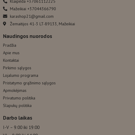
Klaipėda +37061112225
Mažeikiai +37044366790
karashop21@gmail.com
Žemaitijos 41-3 LT-89133, Mažeikiai
Naudingos nuorodos
Pradžia
Apie mus
Kontaktai
Pirkimo sąlygos
Lojalumo programa
Pristatymo grąžinimo sąlygos
Apmokėjimas
Privatumo politika
Slapukų politika
Darbo laikas
I-V – 9:00 iki 19:00