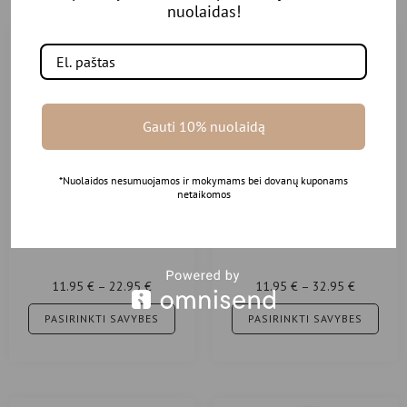
nuolaidas!
Gauti 10% nuolaidą
*Nuolaidos nesumuojamos ir mokymams bei dovanų kuponams
netaikomos
PAUL MITCHELL Taming Spray
PAUL MITCHELL Baby Don‘t
Leave-In Detangling
Cry Shampoo Vaikiškas akių
Conditioner Purškiamas
nedirginantis šampūnas Baby
vaikiškas kondicionierius
Don’t Cry®
11.95
€
–
22.95
€
11.95
€
–
32.95
€
250ml
PASIRINKTI SAVYBES
PASIRINKTI SAVYBES