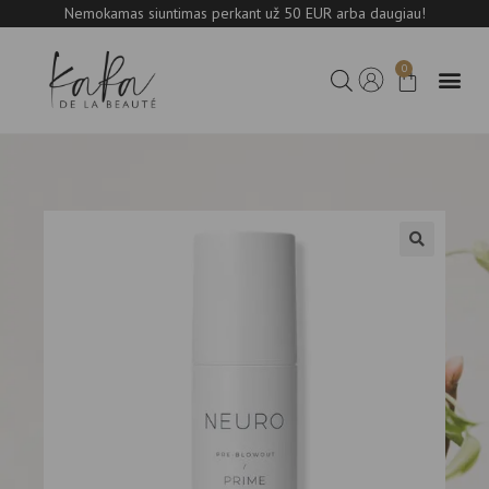
Nemokamas siuntimas perkant už 50 EUR arba daugiau!
0