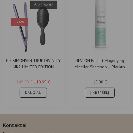
IŠPARDUOTA
-26%
HH SIMONSEN TRUE DIVINITY
REVLON Restart Magnifying
MK2 LIMITED EDITION
Micellar Shampoo – Plaukus
LAVISH LAVENDER SS22
Purinantis Šampūnas
plaukų tiesintuvas
149.00
€
110.99
€
15.00
€
DAUGIAU
Į KREPŠELĮ
Kontaktai