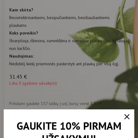
Kam skirta?
Besielektrinantiems, besipučiantiems, besišiaušiantiems
plaukams.
Koks poveikis?
Išnarplioja, ištiesina, suminkština ir sumažina plaukų tūrį. Apsauga
nuo karščio.
Naudojimas:
Nedidelį kiekį priemonės paskirstyti ant plaukų per visą ilgį.
31.45
€
Liko 3 (galime užsakyti)
Pirkdami gaukite 157 taškų (-us), kurių vertė
1.57
€
-
+
Į KREPŠELĮ
GAUKITE 10% PIRMAM