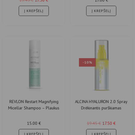
Į KREPŠELĮ
Į KREPŠELĮ
-10%
REVLON Restart Magnifying
ALCINA HYALURON 2.0 Spray
Micellar Shampoo – Plaukus
Drėkinantis purškiamas
Purinantis Šampūnas
losjonas su hialurono rūgštimi
15.00
€
19.45
€
17.50
€
Į KREPŠELĮ
Į KREPŠELĮ