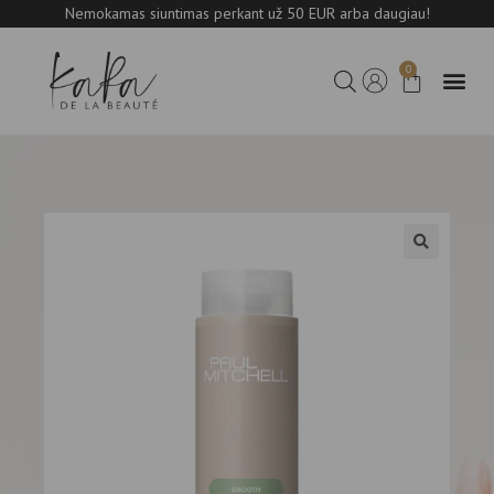
Nemokamas siuntimas perkant už 50 EUR arba daugiau!
0