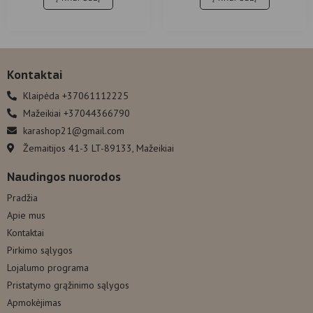
Kontaktai
Klaipėda +37061112225
Mažeikiai +37044366790
karashop21@gmail.com
Žemaitijos 41-3 LT-89133, Mažeikiai
Naudingos nuorodos
Pradžia
Apie mus
Kontaktai
Pirkimo sąlygos
Lojalumo programa
Pristatymo grąžinimo sąlygos
Apmokėjimas