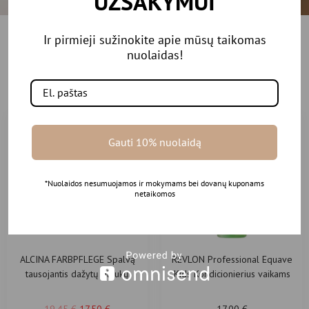
UŽSAKYMUI
Ir pirmieji sužinokite apie mūsų taikomas
Rekomenduojamos
nuolaidas!
prekės
Gauti 10% nuolaidą
-10%
*Nuolaidos nesumuojamos ir mokymams bei dovanų kuponams
netaikomos
ALCINA FARBPFLEGE Spalvą
REVLON Professional Equave
tausojantis dažytų plaukų
Kids Kondicionierius vaikams
priežiūros šampūnas
200ml
19.45
€
17.50
€
17.00
€