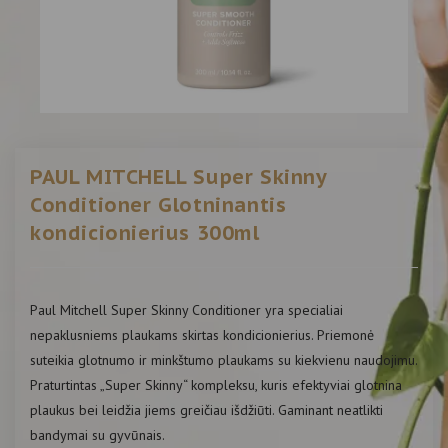
PAUL MITCHELL Super Skinny
Conditioner Glotninantis
kondicionierius 300ml
Paul Mitchell Super Skinny Conditioner yra specialiai
nepaklusniems plaukams skirtas kondicionierius. Priemonė
suteikia glotnumo ir minkštumo plaukams su kiekvienu naudojimu.
Praturtintas „Super Skinny“ kompleksu, kuris efektyviai glotnina
plaukus bei leidžia jiems greičiau išdžiūti. Gaminant neatlikti
bandymai su gyvūnais.