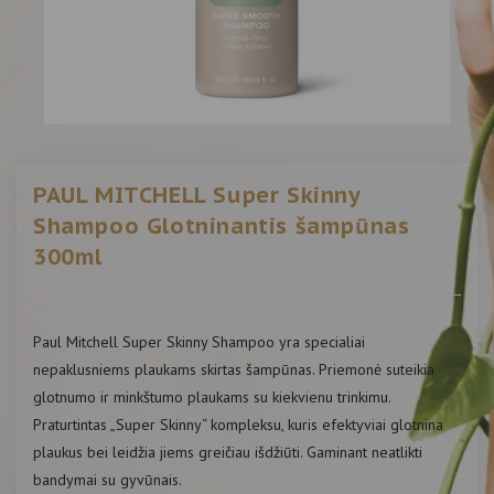
PAUL MITCHELL Super Skinny
Shampoo Glotninantis šampūnas
300ml
Paul Mitchell Super Skinny Shampoo yra specialiai
nepaklusniems plaukams skirtas šampūnas. Priemonė suteikia
glotnumo ir minkštumo plaukams su kiekvienu trinkimu.
Praturtintas „Super Skinny“ kompleksu, kuris efektyviai glotnina
plaukus bei leidžia jiems greičiau išdžiūti. Gaminant neatlikti
bandymai su gyvūnais.