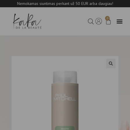
Nemokamas siuntimas perkant už 50 EUR arba daugiau!
0