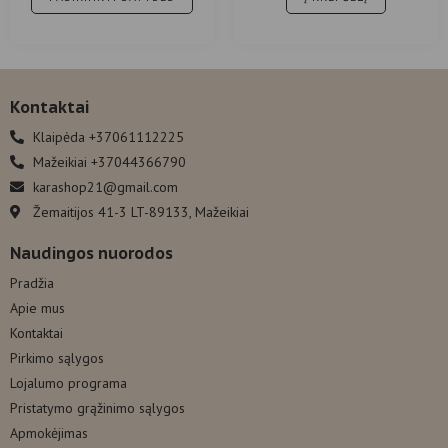
Kontaktai
Klaipėda +37061112225
Mažeikiai +37044366790
karashop21@gmail.com
Žemaitijos 41-3 LT-89133, Mažeikiai
Naudingos nuorodos
Pradžia
Apie mus
Kontaktai
Pirkimo sąlygos
Lojalumo programa
Pristatymo grąžinimo sąlygos
Apmokėjimas