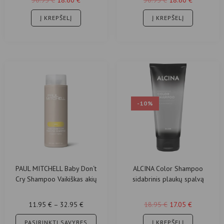
Į KREPŠELĮ
Į KREPŠELĮ
-10%
PAUL MITCHELL Baby Don‘t
ALCINA Color Shampoo
Cry Shampoo Vaikiškas akių
sidabrinis plaukų spalvą
nedirginantis šampūnas Baby
ryškinantis šampūnas (200 ml)
Don’t Cry®
11.95
€
–
32.95
€
18.95
€
17.05
€
PASIRINKTI SAVYBES
Į KREPŠELĮ