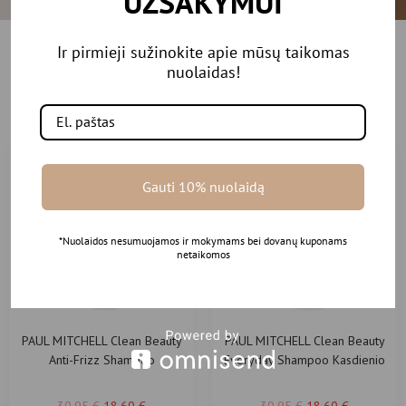
UŽSAKYMUI
Ir pirmieji sužinokite apie mūsų taikomas
Rekomenduojamos
nuolaidas!
prekės
Gauti 10% nuolaidą
-40%
-40%
*Nuolaidos nesumuojamos ir mokymams bei dovanų kuponams
netaikomos
PAUL MITCHELL Clean Beauty
PAUL MITCHELL Clean Beauty
Anti-Frizz Shampoo
Everyday Shampoo Kasdienio
Glotninantis plaukus šampūnas
naudojimo šampūnas 250ml
250ml
30.95
€
18.60
€
30.95
€
18.60
€