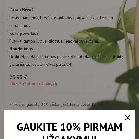
Kam skirta?
Besiveliantiems, besišiaušiantiems plaukams, kasdieniam
naudojimui.
Koks poveikis?
Plaukai tampa lygūs, glotnūs, lengvai suvaldomi.
Naudojimas:
Nedidelį kiekį priemonės paskirstyti ant plaukų, švelniai įtrinti,
gerai išskalauti. Jei reikia, pakartoti.
25.95
€
Liko 2 (galime užsakyti)
Pirkdami gaukite 130 taškų (-us), kurių vertė
1.30
€
-
+
Į KREPŠELĮ
GAUKITE 10% PIRMAM