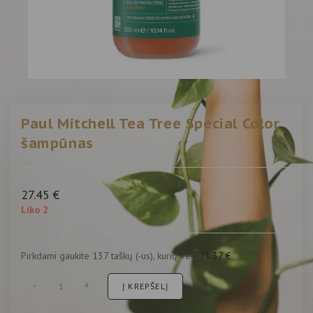
Paul Mitchell Tea Tree Special Color
šampūnas
27.45
€
Liko 2
Pirkdami gaukite 137 taškų (-us), kurių vertė
1.37
€
-
+
Į KREPŠELĮ