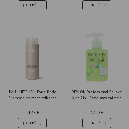
Į KREPŠELĮ
Į KREPŠELĮ
PAUL MITCHELL Extra Body
REVLON Professional Equave
Shampoo Apimties teikiantis
Kids 2in1 Šampūnas vaikams
šampūnas plaukams 300ml
300ml
24.45
€
17.00
€
Į KREPŠELĮ
Į KREPŠELĮ