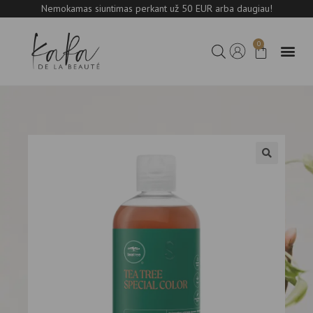
Nemokamas siuntimas perkant už 50 EUR arba daugiau!
0