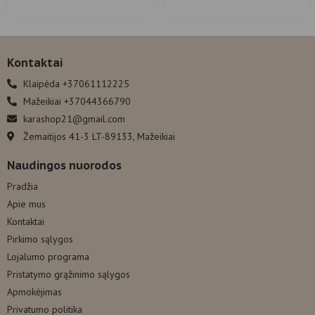
Kontaktai
Klaipėda +37061112225
Mažeikiai +37044366790
karashop21@gmail.com
Žemaitijos 41-3 LT-89133, Mažeikiai
Naudingos nuorodos
Pradžia
Apie mus
Kontaktai
Pirkimo sąlygos
Lojalumo programa
Pristatymo grąžinimo sąlygos
Apmokėjimas
Privatumo politika