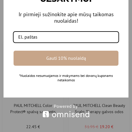
Ir pirmieji sužinokite apie mūsų taikomas
Rekomenduojamos
nuolaidas!
prekės
Gauti 10% nuolaidą
-40%
*Nuolaidos nesumuojamos ir mokymams bei dovanų kuponams
netaikomos
PAUL MITCHELL Color
PAUL MITCHELL Clean Beauty
Protect® spalvą saugantis
Scalp Therapy galvos odos
šampūnas 300ml
terapijos šampūnas
22.45
€
31.95
€
19.20
€