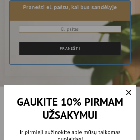
Pranešti el. paštu, kai bus sandėlyje
PRANEŠTI
GAUKITE 10% PIRMAM
Rekomenduojamos
UŽSAKYMUI
prekės
Ir pirmieji sužinokite apie mūsų taikomas
nuolaidas!
IŠPARDUOTA