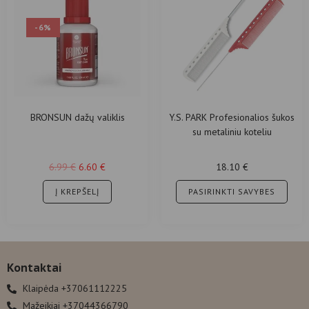
-6%
BRONSUN dažų valiklis
Y.S. PARK Profesionalios šukos
su metaliniu koteliu
6.99
€
6.60
€
18.10
€
Į KREPŠELĮ
PASIRINKTI SAVYBES
Kontaktai
Klaipėda +37061112225
Mažeikiai +37044366790