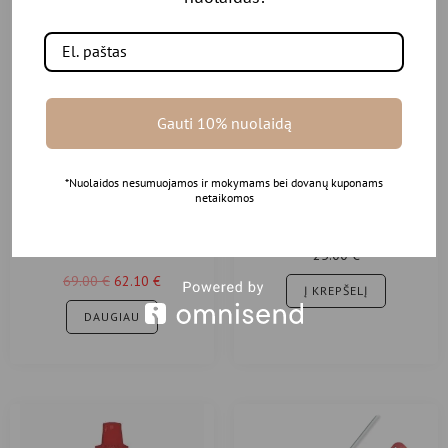
-10%
Gauti 10% nuolaidą
VITAE BROW Lamination Lotion
*Nuolaidos nesumuojamos ir mokymams bei dovanų kuponams
netaikomos
(Step 1) – Antakių laminavimo
GA.MA Rocket Trimmer plaukų
produktai
kirpimo mašinėlė
25.00
€
69.00
€
62.10
€
Į KREPŠELĮ
DAUGIAU