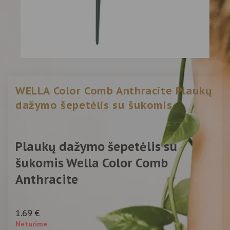
WELLA Color Comb Anthracite Plaukų
dažymo šepetėlis su šukomis
Plaukų dažymo šepetėlis su
šukomis Wella Color Comb
Anthracite
1.69
€
Neturime