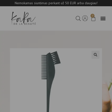
Nemokamas siuntimas perkant už 50 EUR arba daugiau!
0