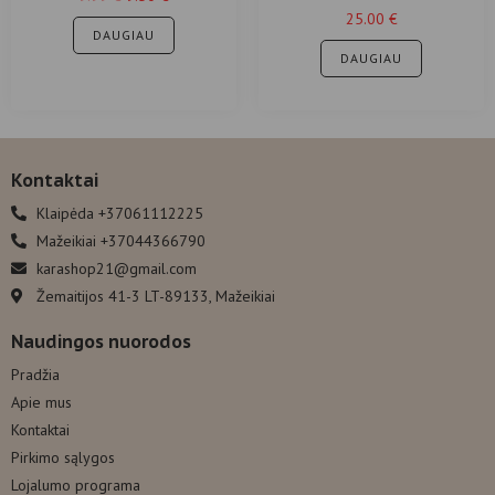
25.00
€
DAUGIAU
DAUGIAU
Kontaktai
Klaipėda +37061112225
Mažeikiai +37044366790
karashop21@gmail.com
Žemaitijos 41-3 LT-89133, Mažeikiai
Naudingos nuorodos
Pradžia
Apie mus
Kontaktai
Pirkimo sąlygos
Lojalumo programa