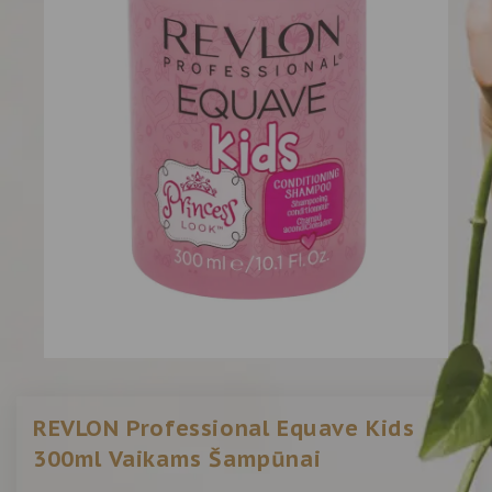
REVLON Professional Equave Kids
300ml Vaikams Šampūnai