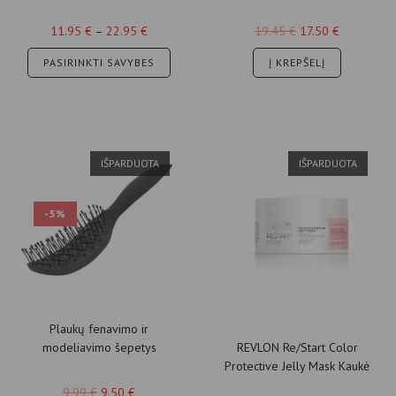
Conditioner Purškiamas
ploniems plaukams
vaikiškas kondicionierius
11.95
€
–
22.95
€
19.45
€
17.50
€
250ml
PASIRINKTI SAVYBES
Į KREPŠELĮ
IŠPARDUOTA
IŠPARDUOTA
-5%
Plaukų fenavimo ir
REVLON Re/Start Color
modeliavimo šepetys
Protective Jelly Mask Kaukė
plaukams 200 ml
9.99
€
9.50
€