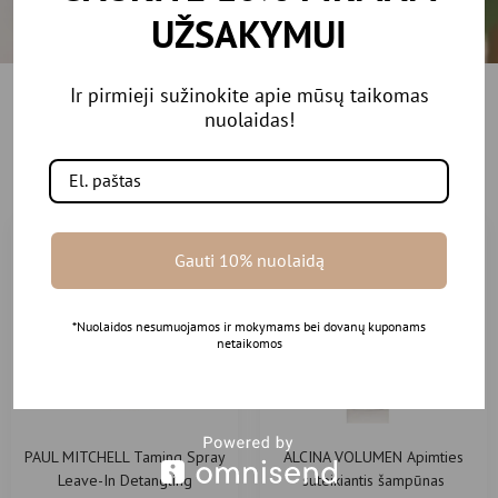
UŽSAKYMUI
Ir pirmieji sužinokite apie mūsų taikomas
Rekomenduojamos
nuolaidas!
prekės
Gauti 10% nuolaidą
-10%
*Nuolaidos nesumuojamos ir mokymams bei dovanų kuponams
netaikomos
PAUL MITCHELL Taming Spray
ALCINA VOLUMEN Apimties
Leave-In Detangling
suteikiantis šampūnas