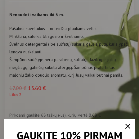
Nenaudoti vaikams iki 3 m.
Pašalina suveltukus – neleidžia plaukams veltis.
Minkština, suteikia blizgesio ir švelnumo.
Švelnūs detergentai ( be sulfatų) sukuria gausią putą, kurią ypač
lengva nuskalauti.
Šampūno sudėtyje nėra parabenų, sulfatų, dažiklių ir jokių
megžiagų, galinčių sukelti alergiją. Šampūnas praturtintas
maloniu žalio obuolio aromatu, kurį Jūsų vaikai būtinai pamils.
17.00
€
13.60
€
Liko 2
Pirkdami gaukite 68 taškų (-us), kurių vertė
0.68
€
-
+
Į KREPŠELĮ
GAUKITE 10% PIRMAM