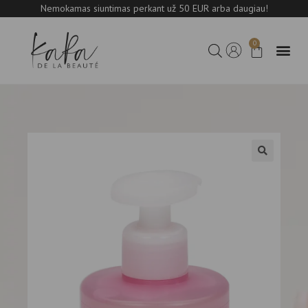
Nemokamas siuntimas perkant už 50 EUR arba daugiau!
0