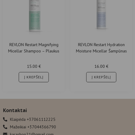
REVLON Restart Magnifying
REVLON Restart Hydration
Micellar Shampoo – Plaukus
Moisture Micellar Šampūnas
Purinantis Šampūnas
15.00
€
16.00
€
Į KREPŠELĮ
Į KREPŠELĮ
Kontaktai
Klaipėda +37061112225
Mažeikiai +37044366790
karashop21@gmail.com