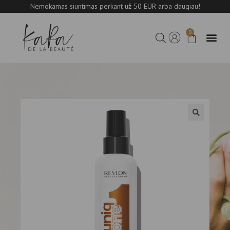
Nemokamas siuntimas perkant už 50 EUR arba daugiau!
0