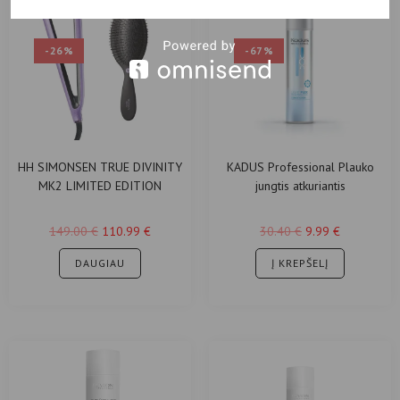
-26%
-67%
HH SIMONSEN TRUE DIVINITY
KADUS Professional Plauko
MK2 LIMITED EDITION
jungtis atkuriantis
LAVISH LAVENDER SS22
kondicionierius 250ml
plaukų tiesintuvas
149.00
€
110.99
€
30.40
€
9.99
€
DAUGIAU
Į KREPŠELĮ