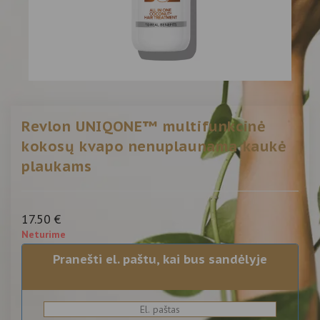
Revlon UNIQONE™ multifunkcinė
kokosų kvapo nenuplaunama kaukė
plaukams
17.50
€
Neturime
Pranešti el. paštu, kai bus sandėlyje