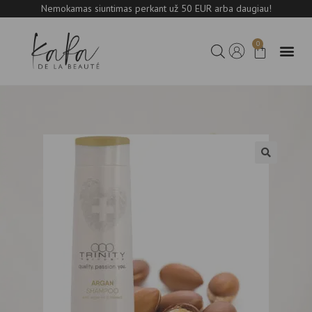
Nemokamas siuntimas perkant už 50 EUR arba daugiau!
0