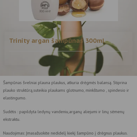
Trinity argan šampūnas 300ml
Šampūnas švelniai plauna plaukus, atkuria drėgmės balansą. Stiprina
plauko struktūrą,suteikia plaukams glotnumo, minkštumo , spindesio ir
elastingumo.
Sudėtis : papildyta ledynų vandeniu,arganų aliejumi ir linų sėmenų
ekstraktu.
Naudojimas: Įmasažuokite nedidelį kiekį šampūno į drėgnus plaukus.