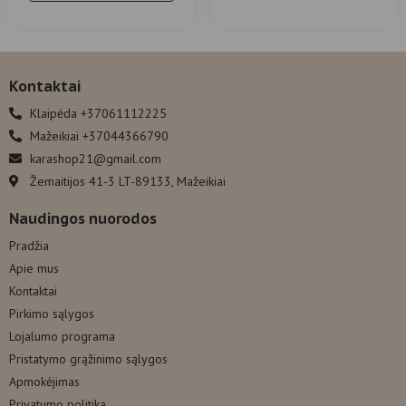
Kontaktai
Klaipėda +37061112225
Mažeikiai +37044366790
karashop21@gmail.com
Žemaitijos 41-3 LT-89133, Mažeikiai
Naudingos nuorodos
Pradžia
Apie mus
Kontaktai
Pirkimo sąlygos
Lojalumo programa
Pristatymo grąžinimo sąlygos
Apmokėjimas
Privatumo politika