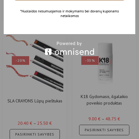
PASIRINKTI SAVYBES
*Nuolaidos nesumuojamos ir mokymams bei dovanų kuponams
netaikomos
-20%
-35%
K18 Gydomasis, ilgalaikio
SLA CRAYONS Lūpų pieštukas
poveikio produktas
9.00
€
–
48.75
€
20.40
€
–
25.50
€
PASIRINKTI SAVYBES
PASIRINKTI SAVYBES