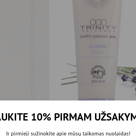
UKITE 10% PIRMAM UŽSAKY
Ir pirmieji sužinokite apie mūsų taikomas nuolaidas!
tūraliai šviesius, tiek balintus, šviesintus sruogelėmis ir net žilus plaukus. 