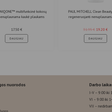
NIQONE™ multifunkcinė kokosų
PAUL MITCHELL Clean Beauty
nenuplaunama kaukė plaukams
regeneruojanti nenuplaunam
pažeistiems plaukams 15
17.50
€
31.95
€
19.20
€
DAUGIAU
DAUGIAU
gos nuorodos
Darbo laika
I-V – 9:00 iki 
VI – 9:00 iki 1
VII – nedirba
ąlygos