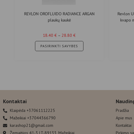
REVLON OROFLUIDO RADIANCE ARGAN
Revlon U
plaukų kaukė
kvapo 
18.40
€
–
28.80
€
PASIRINKTI SAVYBES
Kontaktai
Naudin
Klaipėda +37061112225
Pradžia
Mažeikiai +37044366790
Apie mus
karashop21@gmail.com
Kontaktai
Žemaitijos 41-3 LT-89133, Mažeikiai
Pirkimo s