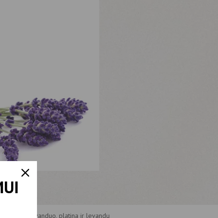
MUI
Ledynų tirpsmo vanduo, platina ir levandų