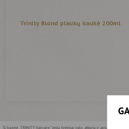
Trinity Blond plaukų kaukė 200ml
GA
Ši bazinė „TRINITY haircare“ linija švelniai valo, atkuria ir apsaugo tiek na