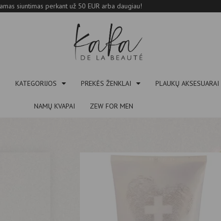
mas siuntimas perkant už 50 EUR arba daugiau!
S
KATEGORIJOS
PREKĖS ŽENKLAI
PLAUKŲ AKSESUARAI
NAMŲ KVAPAI
ZEW FOR MEN