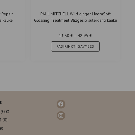
 Repair
PAUL MITCHELL Wild ginger HydraSoft
a kaukė
Glossing Treatment Blizgesio suteikianti kaukė
0 ml
13.50
€
–
48.95
€
PASIRINKTI SAVYBES
s
19:00
4:00
me