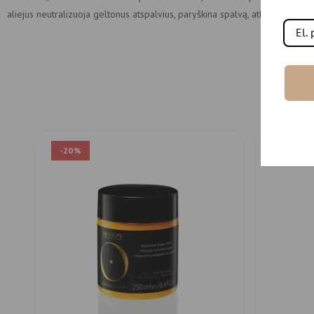
aliejus neutralizuoja geltonus atspalvius, paryškina spalvą, atkuria gyvybin
-20%