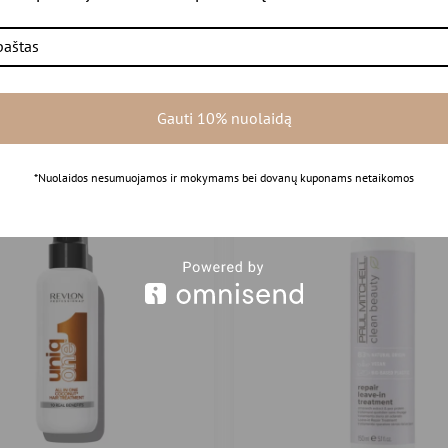
gumą ir atskleidžia spalvinius kontrastus.
Rekomenduojamos prekė
Gauti 10% nuolaidą
*Nuolaidos nesumuojamos ir mokymams bei dovanų kuponams netaikomos
IŠPARDUOTA
-40%
IŠ