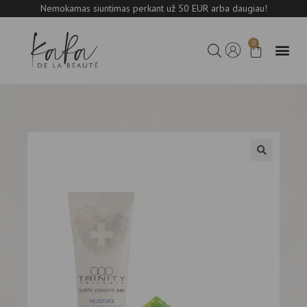
Nemokamas siuntimas perkant už 50 EUR arba daugiau!
0