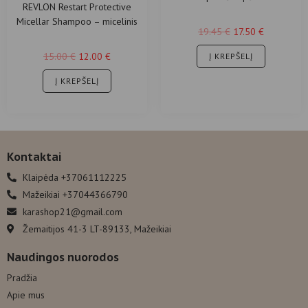
REVLON Restart Protective
hialurono rūgštimi sausiems
Micellar Shampoo – micelinis
plaukams
19.45
€
17.50
€
šampūnas dažytiems
plaukams.
15.00
€
12.00
€
Į KREPŠELĮ
Į KREPŠELĮ
Kontaktai
Klaipėda +37061112225
Mažeikiai +37044366790
karashop21@gmail.com
Žemaitijos 41-3 LT-89133, Mažeikiai
Naudingos nuorodos
Pradžia
Apie mus