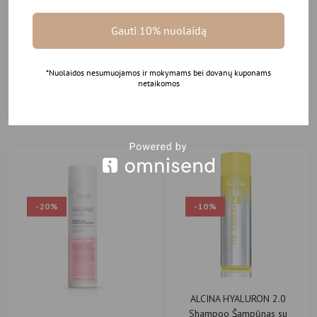
ALCINA FARBPFLEGE Spalvą
HH SIMONSEN TRUE DIVINITY
tausojantis dažytų plaukų
MK2 LIMITED EDITION
Gauti 10% nuolaidą
priežiūros šampūnas
POPPING CHAMPAGNE SS22
plaukų tiesintuvas
19.45
€
17.50
€
149.00
€
110.99
€
*Nuolaidos nesumuojamos ir mokymams bei dovanų kuponams
netaikomos
Į KREPŠELĮ
DAUGIAU
-20%
-10%
ALCINA HYALURON 2.0
Shampoo Šampūnas su