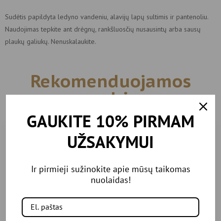
Sudėtis papildyta ledyno vandeniu, alavijų lapų sultimis ir pantenoliu.
Naudojimas tepkite ant drėgnų, rankšluosčių nusausintų arba sausų
plaukų galiukų. Nenuskalaukite.
Rekomenduojamos
prekės
GAUKITE 10% PIRMAM
UŽSAKYMUI
IŠPARDUOTA
-10%
-26%
Ir pirmieji sužinokite apie mūsų taikomas
nuolaidas!