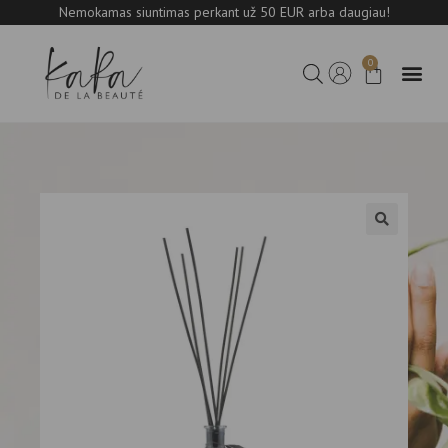
Nemokamas siuntimas perkant už 50 EUR arba daugiau!
0