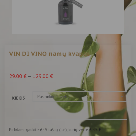
VIN DI VINO namų kvapas
29.00
€
–
129.00
€
Pasirinkite savybę
KIEKIS
Pirkdami gaukite 645 taškų (-us), kurių vertė
6.45
€