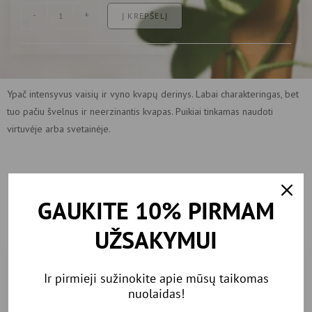
-
+
Į KREPŠELĮ
Ypač intensyvus vaisių ir vyno kvapų derinys. Labai charakteringas, bet
tuo pačiu švelnus ir neerzinantis kvapas. Puikiai tinkamas naudoti
virtuvėje arba svetainėje.
Rekomenduojamos
prekės
GAUKITE 10% PIRMAM
UŽSAKYMUI
IŠPARDUOTA
IŠPARDUOTA
Ir pirmieji sužinokite apie mūsų taikomas
nuolaidas!
-7%
-30%