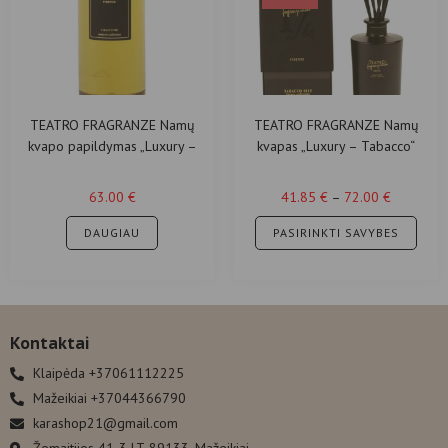
TEATRO FRAGRANZE Namų
TEATRO FRAGRANZE Namų
kvapo papildymas „Luxury –
kvapas „Luxury – Tabacco“
Tabacco 1815“
63.00
€
41.85
€
–
72.00
€
DAUGIAU
PASIRINKTI SAVYBES
Kontaktai
Klaipėda +37061112225
Mažeikiai +37044366790
karashop21@gmail.com