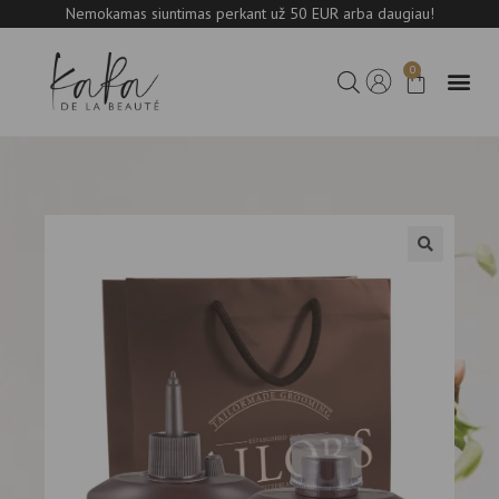
Nemokamas siuntimas perkant už 50 EUR arba daugiau!
0