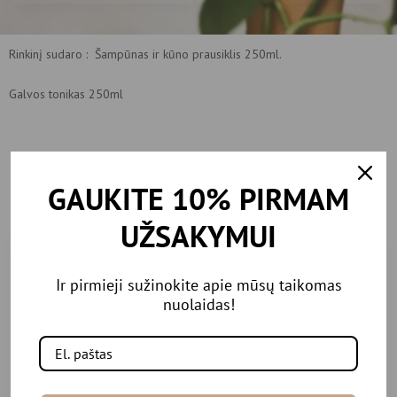
Rinkinį sudaro : Šampūnas ir kūno prausiklis 250ml.
Galvos tonikas 250ml
Rekomenduojamos
prekės
GAUKITE 10% PIRMAM
UŽSAKYMUI
Ir pirmieji sužinokite apie mūsų taikomas
nuolaidas!
-20%