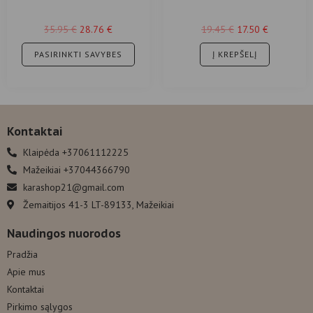
plaukų šepečiai
losjonas su hialurono rūgštimi
35.95
€
28.76
€
19.45
€
17.50
€
PASIRINKTI SAVYBES
Į KREPŠELĮ
Kontaktai
Klaipėda +37061112225
Mažeikiai +37044366790
karashop21@gmail.com
Žemaitijos 41-3 LT-89133, Mažeikiai
Naudingos nuorodos
Pradžia
Apie mus
Kontaktai
Pirkimo sąlygos