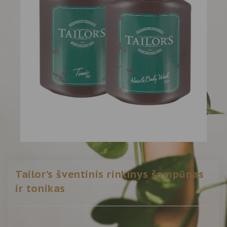
Tailor’s šventinis rinkinys šampūnas
ir tonikas