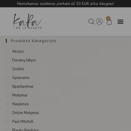
Nemokamas siuntimas perkant už 50 EUR arba daugiau!
0
Produkto Kategorijos
Akcijos
Dovanų Idėjos
Grožiui
Gyvūnams
Išpardavimas
Mokymai
Naujienos
Online Mokymai
Paul Mitchell
Plaukų Priežiūra