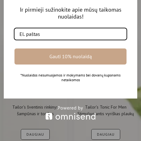
Ir pirmieji sužinokite apie mūsų taikomas
DAUGIAU
DAUGIAU
nuolaidas!
Gauti 10% nuolaidą
-20%
*Nuolaidos nesumuojamos ir mokymams bei dovanų kuponams
netaikomos
Tailor’s šventinis rinkinys
Tailor’s Tonic For Men
šampūnas ir tonikas
Stimuliuojantis vyriškas plaukų
tonikas 250ml
DAUGIAU
DAUGIAU