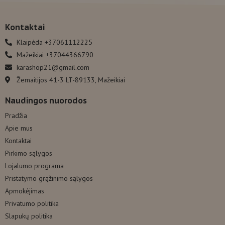
Kontaktai
Klaipėda +37061112225
Mažeikiai +37044366790
karashop21@gmail.com
Žemaitijos 41-3 LT-89133, Mažeikiai
Naudingos nuorodos
Pradžia
Apie mus
Kontaktai
Pirkimo sąlygos
Lojalumo programa
Pristatymo grąžinimo sąlygos
Apmokėjimas
Privatumo politika
Slapukų politika