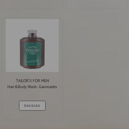
TAILOR’S FOR MEN
Hair&Body Wash- Gaivinantis
vyriškas plaukų ir kūno
šampūnas 250ml
DAUGIAU